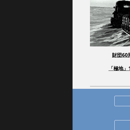
財団6
「極地」1 