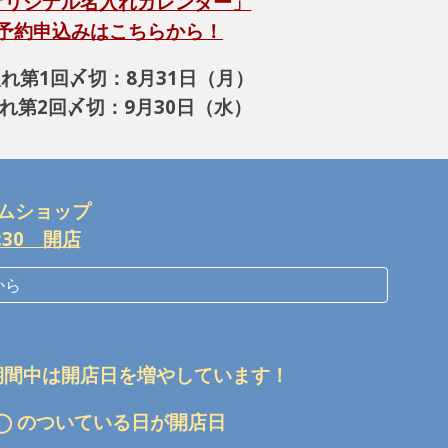
オリジナル名入れカレンダー」
予約申込みはこちらから！
れ第1回〆切：8月31日（月）
れ第2回〆切：9月30日（水）
ムショップ
:30 開店
から
期間中は開店日を増やしています！
◯ のついている日が開店日