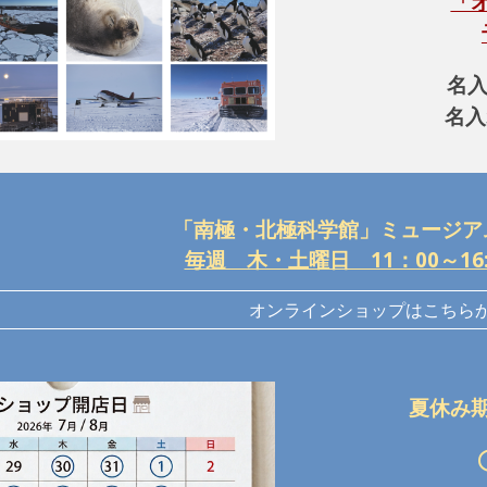
「
名入
名入
「南極・北極科学館」ミュージア
毎週 木・土曜日 11：00～16
オンラインショップはこちら
夏休み