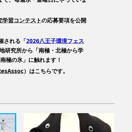
探究学習コンテスト
の応募要項を公開
開催される「
2026八王子環境フェス
極地研究所から「南極・北極から学
「南極の氷」に触れます！
ResAssoc
）はこちらです。