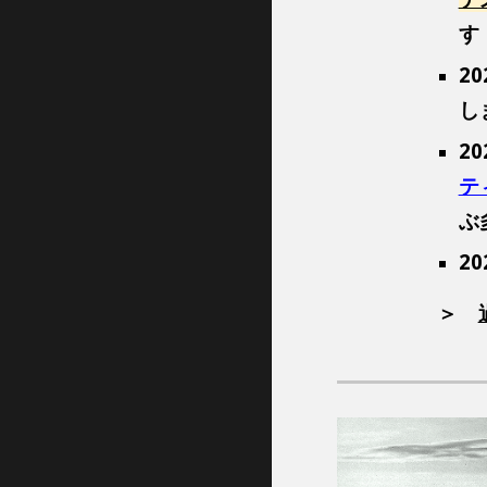
す
20
し
2
テ
ぶ
20
＞