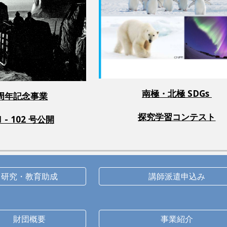
南極・北極 SDGs
0周年記念事業
探究学習コンテスト
- 102 号公開
研究・教育助成
講師派遣申込み
財団概要
事業紹介