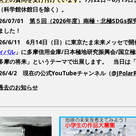
（科学館休館日を除く）。
26/07/01
第５回（2026年度）南極・北極SDGs
ました！
026/6/11 6月14日（日）に東京たま未来メッセで
ィバル
」に多摩信用金庫/日本極地研究振興会/国立
多摩の将来」というテーマで出展します。
当日は
26/4/2
現在の公式YouTubeチャンネル（
@JPolar
過去のお知らせ