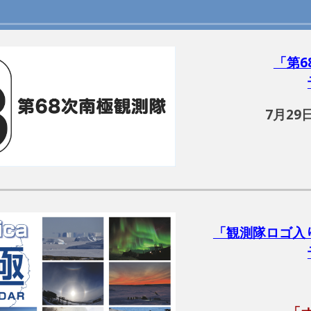
「第
7月29日
「観測隊ロゴ入