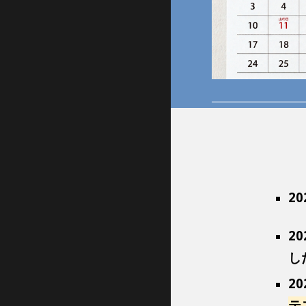
2
20
し
20
テ