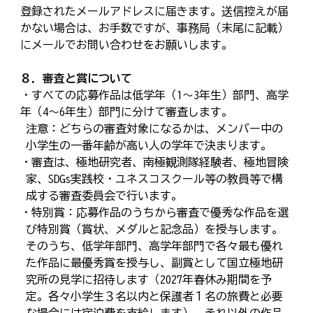
登録されたメールアドレスに届きます。送信控えが届
かない場合は、お手数ですが、事務局（末尾に記載）
にメールでお問い合わせをお願いします。
８．審査と賞について
・すべての応募作品は低学年（1〜3年生）部門、高学
年（4〜6年生）部門に分けて審査します。
注意：どちらの審査対象になるかは、メンバー中の
小学生の一番年齢が高い人の学年で決まります。
・審査は、極地研究者、南極観測隊経験者、極地冒険
家、SDGs実践校・ユネスコスクール等の教員等で構
成する審査委員会で行います。
・特別賞：応募作品のうちから審査で優秀な作品を選
び特別賞（賞状、メダルと記念品）を授与します。
そのうち、低学年部門、高学年部門で各々最も優れ
た作品に最優秀賞を授与し、副賞として国立極地研
究所の見学に招待します（2027年春休み期間を予
定。各々小学生３名以内と保護者１名の旅費と必要