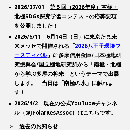
2026/07/01
第５回（2026年度）南極・
北極SDGs探究学習コンテスト
の応募要項
を公開しました！
2026/6/11 6月14日（日）に東京たま未
来メッセで開催される「
2026八王子環境フ
ェスティバル
」に多摩信用金庫/日本極地研
究振興会/国立極地研究所から「南極・北極
から学ぶ多摩の将来」というテーマで出展
します。
当日は「南極の氷」に触れま
す！
2026/4/2
現在の公式YouTubeチャンネ
ル（
@JPolarResAssoc
）はこちらです。
＞
過去のお知らせ