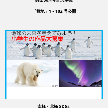
財団60周年記念事業
「極地」1 - 102 号公開
南極・北極 SDGs